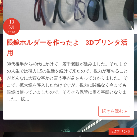
13
6月
2020
眼鏡ホルダーを作ったよ 3Dプリンタ活
用
30代後半から40代にかけて、若干老眼が進みました。それまで
の人生では視力1.5の生活を続けて来たので、視力が落ちること
がどんなに大変な事かと言う事が身をもって分かりました。 そ
こで、拡大鏡を導入したわけですが、視力に関係なく今までも
眼鏡は使っていましたので、そろそろ保管に困る事態となりま
した。 拡…
続きを読む
3Dプリンタ