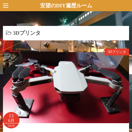
コ
安望のDIY遍歴ルーム
ン
テ
ン
3Dプリンタ
ツ
へ
ス
3Dプリンタ
キ
ッ
プ
13
6月
2020