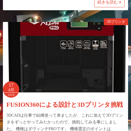
続きを読む
3Dプリンタ
17
4月
2020
FUSION360による設計と3Dプリンタ挑戦
3DCADは仕事で結構使って来ましたが、これに加えて3Dプリン
タをずっとやってみたかったので、挑戦してみる事にしまし
た。 機種はダヴィンチPROです。 機種選定のポイントは