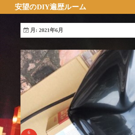
コ
安望のDIY遍歴ルーム
ン
テ
ン
月:
2021年6月
ツ
へ
ス
キ
ッ
プ
6