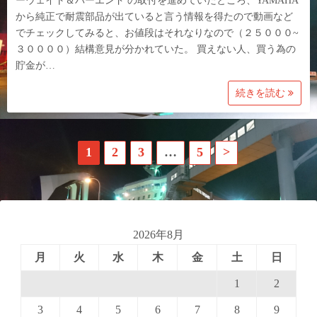
ーウェイト＆バーエンド の取付を進めていたところ、YAMAHA
から純正で耐震部品が出ていると言う情報を得たので動画など
でチェックしてみると、お値段はそれなりなので（２５０００~
３００００）結構意見が分かれていた。 買えない人、買う為の
貯金が…
続きを読む
投
1
2
3
…
5
>
稿
の
ペ
2026年8月
月
火
水
木
金
土
日
ー
1
2
ジ
3
4
5
6
7
8
9