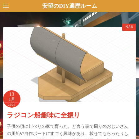
コ
安望のDIY遍歴ルーム
ン
テ
NA8
ン
ツ
へ
ス
キ
ッ
プ
13
1月
2025
ラジコン船趣味に全振り
子供の頃に川べりの家で育った。と言う事で周りのおじいさん
の川船や自作ボートにすごく興味があり、載せてもらったりし