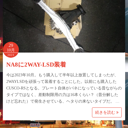
29
10月
2023
NA8に2WAY-LSD装着
今は2023年10月。もう購入して半年以上放置してしまったが、
2WAYLSDを頑張って装着することにした。以前にも購入した
CUSCO-RSとなる。プレート自体がバネになっている昔ながらの
タイプではなく、差動制限用の力は16本くらい？（昔分解した
けど忘れた）で発生させている、ヘタりの来ないタイプだ。 …
続きを読む