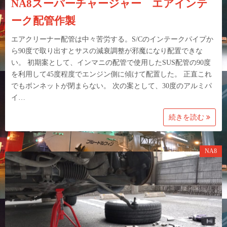
NA8スーパーチャージャー エアインテ
ーク配管作製
エアクリーナー配管は中々苦労する。S/Cのインテークパイプか
ら90度で取り出すとサスの減衰調整が邪魔になり配置できな
い。 初期案として、インマニの配管で使用したSUS配管の90度
を利用して45度程度でエンジン側に傾けて配置した。 正直これ
でもボンネットが閉まらない。 次の案として、30度のアルミパ
イ…
続きを読む
NA8