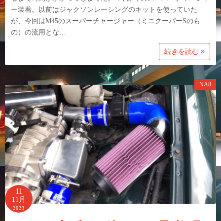
ー装着。以前はジャクソンレーシングのキットを使っていた
が、今回はM45のスーパーチャージャー（ミニクーパーSのも
の）の流用とな…
続きを読む
NA8
11
11月
2023