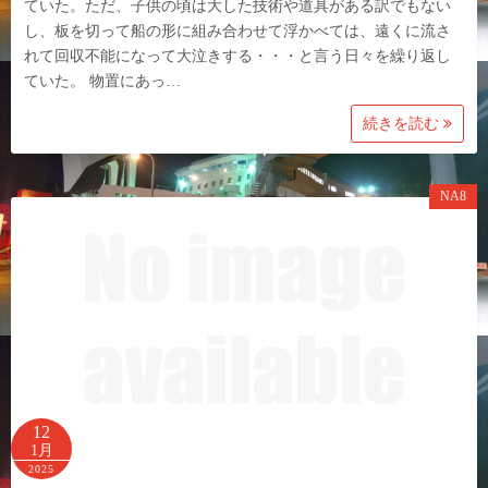
ていた。ただ、子供の頃は大した技術や道具がある訳でもない
し、板を切って船の形に組み合わせて浮かべては、遠くに流さ
れて回収不能になって大泣きする・・・と言う日々を繰り返し
ていた。 物置にあっ…
続きを読む
NA8
12
1月
2025