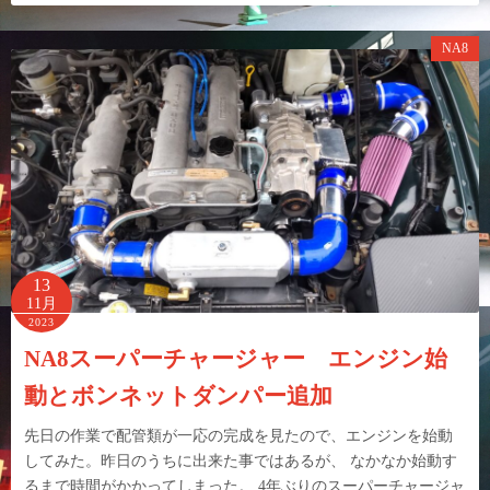
NA8
13
11月
2023
NA8スーパーチャージャー エンジン始
動とボンネットダンパー追加
先日の作業で配管類が一応の完成を見たので、エンジンを始動
してみた。昨日のうちに出来た事ではあるが、 なかなか始動す
るまで時間がかかってしまった。 4年ぶりのスーパーチャージャ