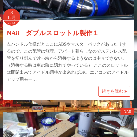
3
12月
2023
NA8 ダブルスロットル製作１
左ハンドル仕様だとここにABSやマスターバックがあったりす
るので、この配管は無理。アパート暮らしなのでステンレス配
管を切り刻んで片っ端から溶接するようなのは中々できない。
（溶接する時は車の陰に隠れてやっている） ここのスロットル
は開閉出来てアイドル調整が出来ればOK。エアコンのアイドル
アップ用モー…
続きを読む
NA8