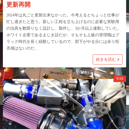
更新再開
2024年は丸ごと更新出来なかった。今考えるとちょっと仕事が
忙し過ぎたと思う。新しい工程を立ち上げるのに必要な実験用
の治具を数限りなく設計し、製作し、3か月以上連勤していた。
ホワイト企業であるまじき話だが、そもそも上級の管理職はブ
ラック時代を長く経験しているので、部下がやる分には余り拒
否感はないのだ…
続きを読む
NA8