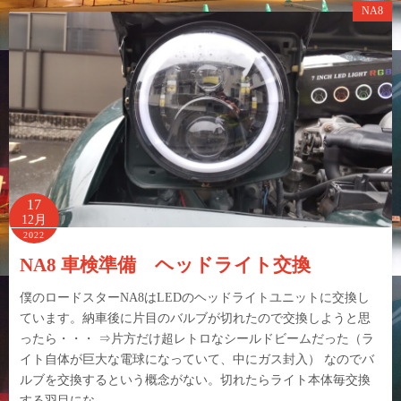
NA8
17
12月
2022
NA8 車検準備 ヘッドライト交換
僕のロードスターNA8はLEDのヘッドライトユニットに交換し
ています。納車後に片目のバルブが切れたので交換しようと思
ったら・・・ ⇒片方だけ超レトロなシールドビームだった（ラ
イト自体が巨大な電球になっていて、中にガス封入） なのでバ
ルブを交換するという概念がない。切れたらライト本体毎交換
する羽目にな…