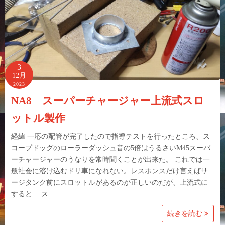
3
12月
2023
NA8 スーパーチャージャー上流式スロ
ットル製作
経緯 一応の配管が完了したので指導テストを行ったところ、ス
コープドッグのローラーダッシュ音の5倍はうるさいM45スーパ
ーチャージャーのうなりを常時聞くことが出来た。 これでは一
般社会に溶け込むドリ車になれない。レスポンスだけ言えばサ
ージタンク前にスロットルがあるのが正しいのだが、上流式に
すると ス…
続きを読む